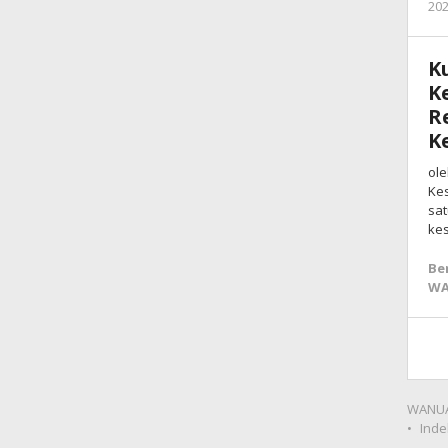
20
K
K
R
K
ole
Kes
sat
ke
Be
WA
WANUA
Inde