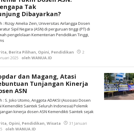
engapa Tak
unjung Dibayarkan?
h : Rizqy Amelia Zein, Universitas Airlangga Dosen
ratur Sipil Negara (ASN) di perguruan tinggi (PT) di
ah pengelolaan Kementerian Pendidikan Tinggi,
ins
rita
,
Berita Pilihan
,
Opini
,
Pendidikan
2
ruari 2025
oleh
WANUA.ID
opdar dan Magang, Atasi
ebuntuan Tunjangan Kinerja
osen ASN
h : S. Joko Utomo, Anggota ADAKSI (Asosiasi Dosen
 Kemendikti Saintek Seluruh Indonesia) Polemik
jangan kinerja dosen ASN Kemendikti Saintek sejak
rita
,
Opini
,
Pendidikan
,
Wisata
31 Januari
25
oleh
WANUA.ID