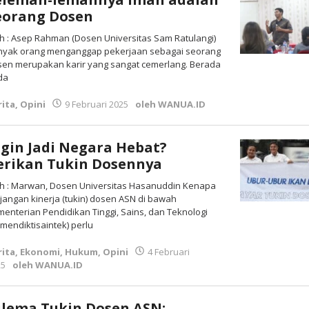
eorang Dosen
h : Asep Rahman (Dosen Universitas Sam Ratulangi)
nyak orang menganggap pekerjaan sebagai seorang
en merupakan karir yang sangat cemerlang. Berada
da
rita
,
Opini
9 Februari 2025
oleh
WANUA.ID
ngin Jadi Negara Hebat?
erikan Tukin Dosennya
h : Marwan, Dosen Universitas Hasanuddin Kenapa
jangan kinerja (tukin) dosen ASN di bawah
enterian Pendidikan Tinggi, Sains, dan Teknologi
mendiktisaintek) perlu
rita
,
Ekonomi
,
Hukum
,
Opini
4 Februari
25
oleh
WANUA.ID
ilema Tukin Dosen ASN: