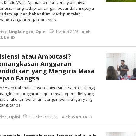
h: Khalid Walid Djamaludin, University of Latvia
donesia menghadapi tantangan besar dalam upaya
edam laju perubahan iklim. Meskipun telah
andatangani Perjanjian Paris,
oleh
A.ID
rita
,
Lingkungan
,
Opini
1 Maret 2025
oleh
NUA.ID
fisiensi atau Amputasi?
emangkasan Anggaran
endidikan yang Mengiris Masa
epan Bangsa
h : Asep Rahman (Dosen Universitas Sam Ratulangi)
mangkasan anggaran sepatutnya seperti diet yang
at, dilakukan perlahan, dengan perhitungan yang
tang, tanpa
rita
,
Opini
13 Februari 2025
oleh
WANUA.ID
elemah-lemahnya Iman adalah