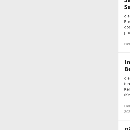
S
ole
Ba
dos
pa
Be
I
B
ole
tun
Kem
(Ke
Be
20
D