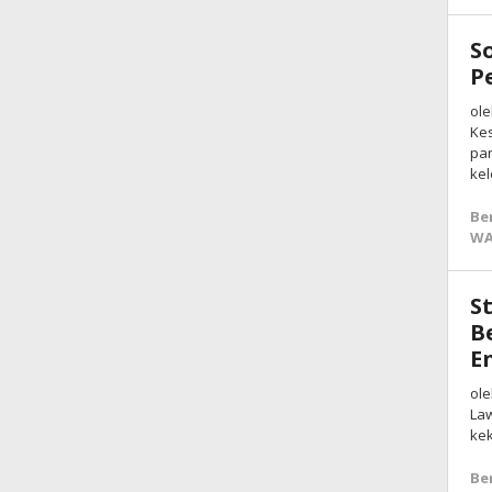
S
P
ole
Kes
pan
kel
Be
WA
S
B
E
ole
Law
kek
Be