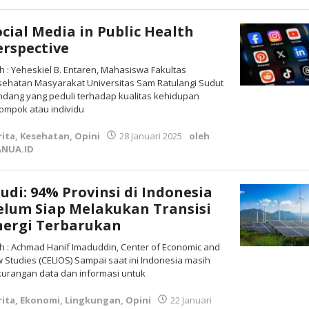
ocial Media in Public Health
erspective
h : Yeheskiel B. Entaren, Mahasiswa Fakultas
ehatan Masyarakat Universitas Sam Ratulangi Sudut
dang yang peduli terhadap kualitas kehidupan
ompok atau individu
rita
,
Kesehatan
,
Opini
28 Januari 2025
oleh
NUA.ID
tudi: 94% Provinsi di Indonesia
elum Siap Melakukan Transisi
nergi Terbarukan
h : Achmad Hanif Imaduddin, Center of Economic and
 Studies (CELIOS) Sampai saat ini Indonesia masih
urangan data dan informasi untuk
rita
,
Ekonomi
,
Lingkungan
,
Opini
22 Januari