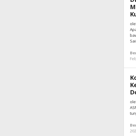
M
K
ole
Apa
baw
Sa
Be
Feb
K
K
D
ole
ASN
tun
Be
20