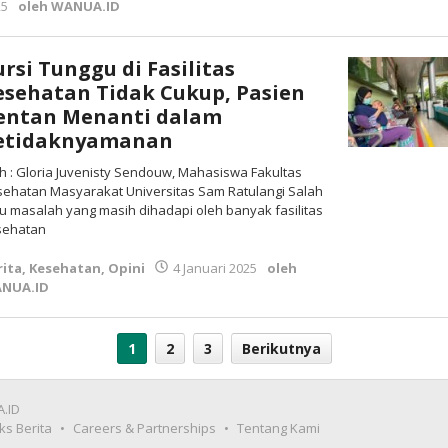
25
oleh
WANUA.ID
ursi Tunggu di Fasilitas
esehatan Tidak Cukup, Pasien
entan Menanti dalam
etidaknyamanan
h : Gloria Juvenisty Sendouw, Mahasiswa Fakultas
ehatan Masyarakat Universitas Sam Ratulangi Salah
u masalah yang masih dihadapi oleh banyak fasilitas
sehatan
rita
,
Kesehatan
,
Opini
4 Januari 2025
oleh
NUA.ID
1
2
3
Berikutnya
.ID
ks Berita
Careers & Partnerships
Tentang Kami