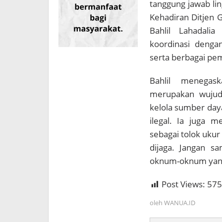
tanggung jawab li
Kehadiran Ditjen 
Bahlil Lahadali
koordinasi denga
serta berbagai pe
Bahlil menega
merupakan wujud
kelola sumber day
ilegal. Ia juga m
sebagai tolok ukur
dijaga. Jangan s
oknum-oknum yang 
Post Views:
575
oleh
WANUA.ID