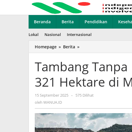
Lewati
ke
konten
Beranda
Berita
Pendidikan
Keseh
Lokal
Nasional
Internasional
Homepage
»
Berita
»
Tambang
Tanpa
Izin,
Tambang Tanpa I
Negara
Ambil
321 Hektare di M
Alih
321
Hektare
15 September 2025
oleh
-
575 Dilihat
di
WANUA.ID
oleh
WANUA.ID
Maluku
Utara
dan
Sultra