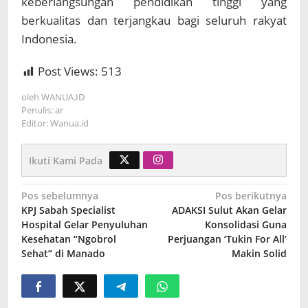
keberlangsungan pendidikan tinggi yang
berkualitas dan terjangkau bagi seluruh rakyat
Indonesia.
Post Views:
513
oleh
WANUA.ID
Penulis: ar
Editor: Wanua.id
Ikuti Kami Pada
Navigasi
Pos sebelumnya
Pos berikutnya
KPJ Sabah Specialist
ADAKSI Sulut Akan Gelar
pos
Hospital Gelar Penyuluhan
Konsolidasi Guna
Kesehatan “Ngobrol
Perjuangan ‘Tukin For All’
Sehat” di Manado
Makin Solid