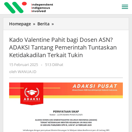
Lewati
ke
konten
Homepage
»
Berita
»
Kado
Valentine
Pahit
Kado Valentine Pahit bagi Dosen ASN?
bagi
ADAKSI Tantang Pemerintah Tuntaskan
Dosen
Ketidakadilan Terkait Tukin
ASN?
ADAKSI
15 Februari 2025
oleh
-
513 Dilihat
Tantang
WANUA.ID
oleh
WANUA.ID
Pemerintah
Tuntaskan
Ketidakadilan
Terkait
Tukin