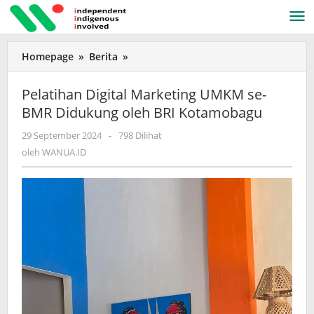
Lewati
ke
konten
Homepage
»
Berita
»
Pelatihan
Digital
Marketing
Pelatihan Digital Marketing UMKM se-
UMKM
BMR Didukung oleh BRI Kotamobagu
se-
BMR
29 September 2024
oleh
-
798 Dilihat
Didukung
WANUA.ID
oleh
WANUA.ID
oleh
BRI
Kotamobagu